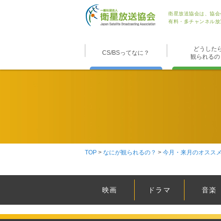
衛星放送協会は、協会
有料・多チャンネル放
どうした
CS/BSってなに？
観られるの
TOP
>
なにが観られるの？
>
今月・来月のオスス
映画
ドラマ
音楽