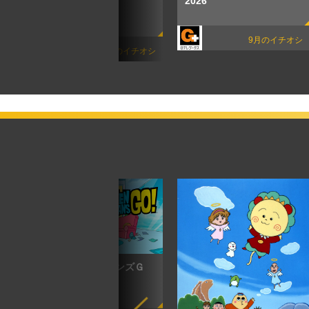
2026
オシ
9月のイチオシ
8月のイチオシ
ティーン・タイタンズＧ
Ｏ！