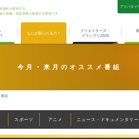
アドバタイ
会員社が提供する
送の啓蒙、普及発展を推進する団体です。
ら
クリエイターズ・
なにが観られるの？
？
グランプリ2026
今月・来月のオススメ番組
メ番組
スポーツ
アニメ
ニュース・
ドキュメンタリー