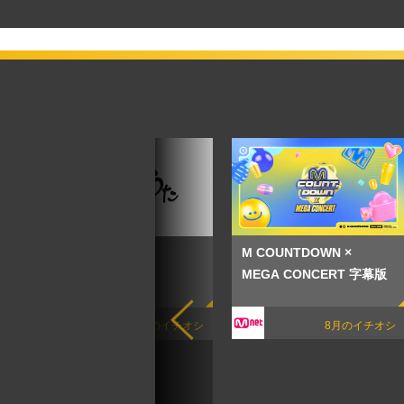
M COUNTDOWN ×
新・BS日本のうた
MEGA CONCERT 字幕版
謝
8月のイチオシ
8月のイチオシ
オシ