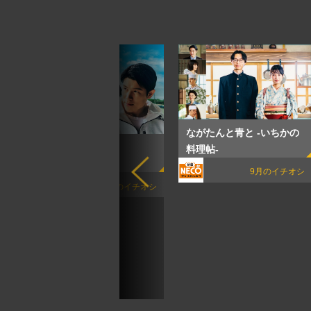
ながたんと⻘と -いちかの
下剋上球児
」
料理帖-
オシ
9月のイチオシ
8月のイチオシ