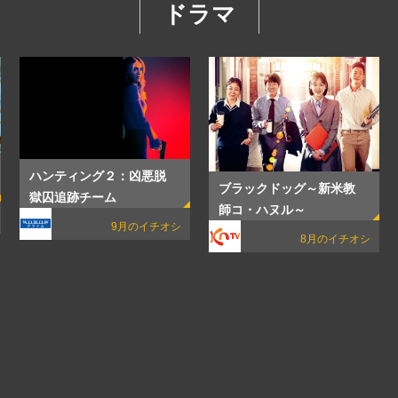
ドラマ
ハンティング２：凶悪脱
ブラックドッグ～新米教
獄囚追跡チーム
師コ・ハヌル～
9月のイチオシ
8月のイチオシ