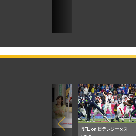
直
NFL on 日テレジータス
速報！バトル☆メン