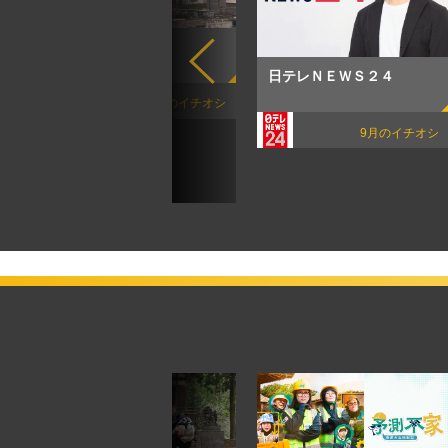
お天気カメラLIVE
日テレＮＥＷＳ２４
8月のイチオシ
9月のイチオシ
オシ