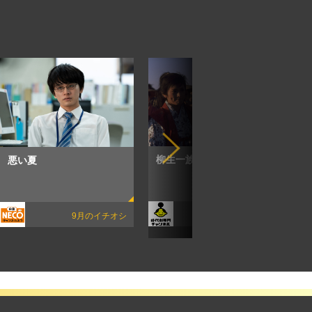
柳生一族の陰謀
悪い夏
8月のイチオシ
9月のイチオシ