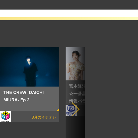
宮本隆治の歌謡ポップス
THE CREW -DAICHI
☆一番星 ～演歌・歌謡曲
MIURA- Ep.2
情報バラエティ～
9月のイチオシ
8月のイチオシ