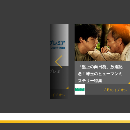
「盤上の向日葵」放送記
ムービープラス・プレミ
念！珠玉のヒューマンミ
ア
ステリー特集
8月のイチオシ
オシ
8月のイチオシ