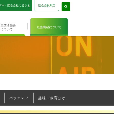
協会会員限定
ザー・広告会社の皆さま
衛星放送協会
広告出稿について
について
バラエティ
趣味・教育ほか