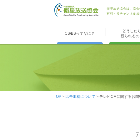
衛星放送協会は、協会
有料・多チャンネル放
どうした
CS/BSってなに？
観られるの
TOP
>
広告出稿について
> テレビCMに関するお
テ